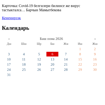
Карточка: Covid-19 белгилери билинсе же вирус
тастыкталса… Барчын Мамытбекова
Кененирээк
Календарь
‹
Баш оона 2026
›
Дш
Шш
Шр
Бш
Жм
Иш
Жш
1
2
3
4
5
6
7
8
9
10
11
12
13
14
15
16
17
18
19
20
21
22
23
24
25
26
27
28
29
30
31