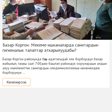
Базар-Коргон: Мекеме-ишканаларда санитардык-
гигиеналык талаптар аткарылуудабы?
Базар-Коргон районунда бүгүн адаттагыдай эле борбордук базар
жабылып, таңкы саат 7:00дөн баштап райондук оорулардын алдын
алуу мамлекеттик санитардык-эпидемиологиялык көзөмөлдөө
борборунун …
Кененирээк