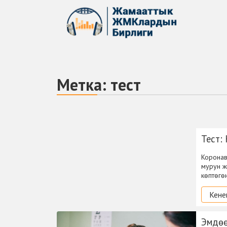
Метка:
тест
Тест:
Коронав
мурун ж
көптөгө
Кене
Эмдөө