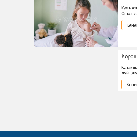
Күз мез
Ошол се
Кене
Корон
Кытайды
дүйнөнү
Кене