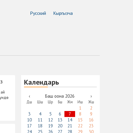
Русский
Кыргызча
Календарь
ыз
 ай
‹
Баш оона 2026
›
нүндө
Дш
Шш
Шр
Бш
Жм
Иш
Жш
1
2
3
4
5
6
7
8
9
10
11
12
13
14
15
16
17
18
19
20
21
22
23
24
25
26
27
28
29
30