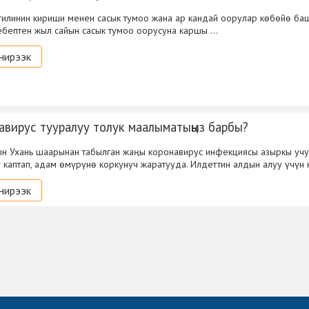
гилинин кириши менен сасык тумоо жана ар кандай оорулар көбөйө баш
бептен жыл сайын сасык тумоо оорусуна каршы …
нирээк
авирус тууралуу толук маалыматыңыз барбы?
н Ухань шаарынан табылган жаңы коронавирус инфекциясы азыркы уч
 каптап, адам өмүрүнө коркунуч жаратууда. Илдеттин алдын алуу үчүн 
нирээк