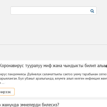
 Коронавирус тууралуу миф жана чындыкты билип алың
ирус пандемиясы Дүйнөлүк саламаттыкты сактоо уюму тарабынан сегиз
арыяланган. Бул убакыт аралыгында, өлүмгө алып келген инфекция жө
н …
нирээк
 жөнүндө эмнелерди билесиз?