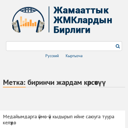
Русский
Кыргызча
Метка:
биринчи жардам көрсөтүү
Медайымдарга үймө-үй кыдырып ийне саюуга туура
келүүдө