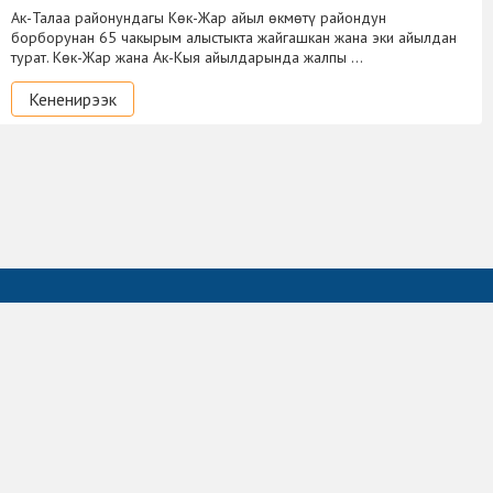
Ак-Талаа районундагы Көк-Жар айыл өкмөтү райондун
борборунан 65 чакырым алыстыкта жайгашкан жана эки айылдан
турат. Көк-Жар жана Ак-Кыя айылдарында жалпы …
Кененирээк