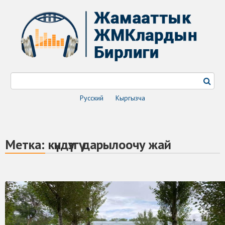
Русский
Кыргызча
Метка:
күндүзгү дарылоочу жай