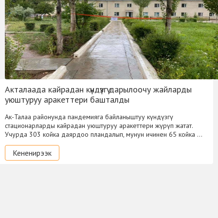
Акталаада кайрадан күндүзгү дарылоочу жайларды
уюштуруу аракеттери башталды
Ак-Талаа районунда пандемияга байланыштуу күндүзгү
стационарларды кайрадан уюштуруу аракеттери жүрүп жатат.
Учурда 303 койка даярдоо пландалып, мунун ичинен 65 койка …
Кененирээк