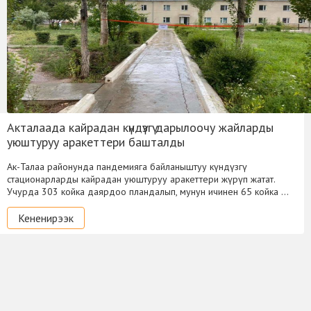
Акталаада кайрадан күндүзгү дарылоочу жайларды
уюштуруу аракеттери башталды
Ак-Талаа районунда пандемияга байланыштуу күндүзгү
стационарларды кайрадан уюштуруу аракеттери жүрүп жатат.
Учурда 303 койка даярдоо пландалып, мунун ичинен 65 койка …
Кененирээк