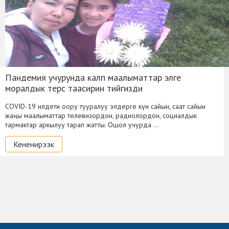
Пандемия учурунда калп маалыматтар элге
моралдык терс таасирин тийгизди
COVID-19 илдети оору тууралуу элдерге күн сайын, саат сайын
жаңы маалыматтар телевизордон, радиолордон, социалдык
тармактар аркылуу тарап жатты. Ошол учурда …
Кененирээк