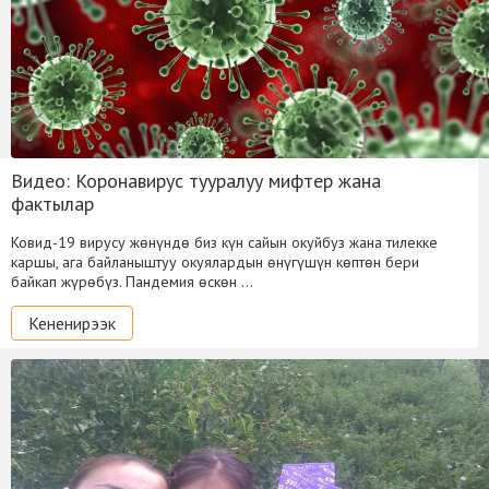
Видео: Коронавирус тууралуу мифтер жана
фактылар
Ковид-19 вирусу жөнүндө биз күн сайын окуйбуз жана тилекке
каршы, ага байланыштуу окуялардын өнүгүшүн көптөн бери
байкап жүрөбүз. Пандемия өскөн …
Кененирээк