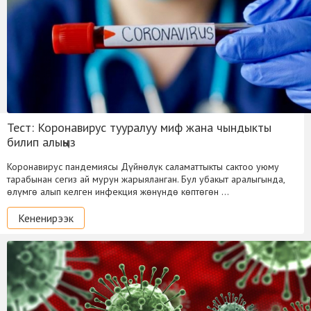
Тест: Коронавирус тууралуу миф жана чындыкты
билип алыңыз
Коронавирус пандемиясы Дүйнөлүк саламаттыкты сактоо уюму
тарабынан сегиз ай мурун жарыяланган. Бул убакыт аралыгында,
өлүмгө алып келген инфекция жөнүндө көптөгөн …
Кененирээк