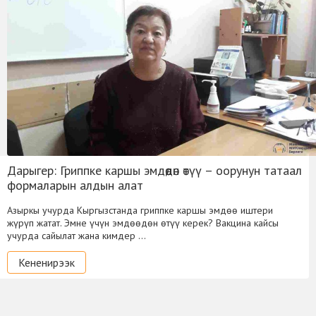
Дарыгер: Гриппке каршы эмдөөдөн өтүү – оорунун татаал
формаларын алдын алат
Азыркы учурда Кыргызстанда гриппке каршы эмдөө иштери
жүрүп жатат. Эмне үчүн эмдөөдөн өтүү керек? Вакцина кайсы
учурда сайылат жана кимдер …
Кененирээк