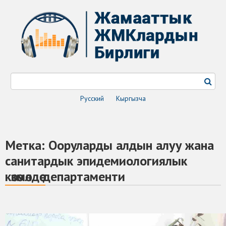
Русский
Кыргызча
Метка:
Ооруларды алдын алуу жана
санитардык эпидемиологиялык
көзөмөлдөө департаменти