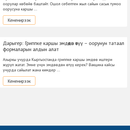
оорулар көбөйө баштайт. Ошол себептен жыл сайын сасык тумоо
оорусуна каршы …
Кененирээк
Дарыгер: Гриппке каршы эмдөөдөн өтүү – оорунун татаал
формаларын алдын алат
Азыркы учурда Кыргызстанда гриппке каршы эмдөө иштери
жүрүп жатат. Эмне үчүн эмдөөдөн өтүү керек? Вакцина кайсы
учурда сайылат жана кимдер …
Кененирээк