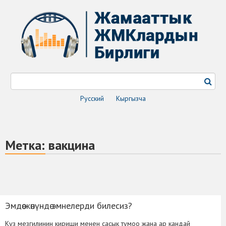
Русский
Кыргызча
Метка:
вакцина
Эмдөө жөнүндө эмнелерди билесиз?
Күз мезгилинин кириши менен сасык тумоо жана ар кандай