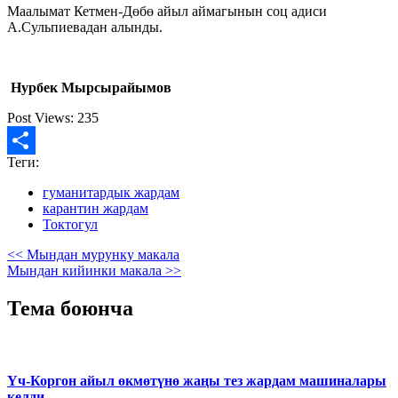
Маалымат Кетмен-Дөбө айыл аймагынын соц адиси
А.Сульпиевадан алынды.
Нурбек Мырсырайымов
Post Views:
235
Теги:
Отправить
гуманитардык жардам
карантин жардам
Токтогул
<< Мындан мурунку макала
Мындан кийинки макала >>
Тема боюнча
Үч-Коргон айыл өкмөтүнө жаңы тез жардам машиналары
келди