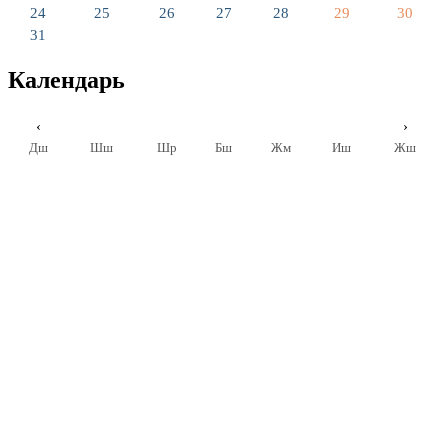
24
25
26
27
28
29
30
31
Календарь
‹
›
Дш
Шш
Шр
Бш
Жм
Иш
Жш