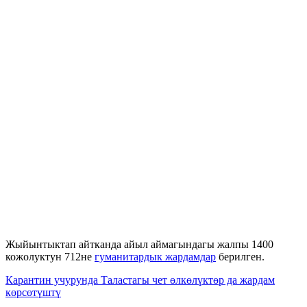
Жыйынтыктап айтканда айыл аймагындагы жалпы 1400
кожолуктун 712не
гуманитардык жардамдар
берилген.
Карантин учурунда Таластагы чет өлкөлүктөр да жардам
көрсөтүштү