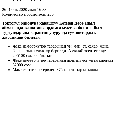
26 Июнь 2020 жыл 16:33
Количество просмотров: 235
Токтогул районуна караштуу Кетмен-Дөбө айыл
аймагында жашаган жардамга муктаж болгон айыл
тургундарына карантин учурунда гуманитардык
жардамдар берилди.
Жеке демөөрчүлөр тарабынан ун, май, эт, сахар жана
башка азык түлүктөр берилди. Акчалай эсептегенде
295100 сомго айланат.
Жеке демөөрчүлөр тарабынан акчалай чогулган каражат
62000 сом.
Мамлекеттик резервден 375 кап ун таркатылды.