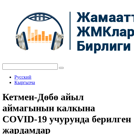
Русский
Кыргызча
Кетмен-Дөбө айыл
аймагынын калкына
COVID-19 учурунда берилген
жардамдар