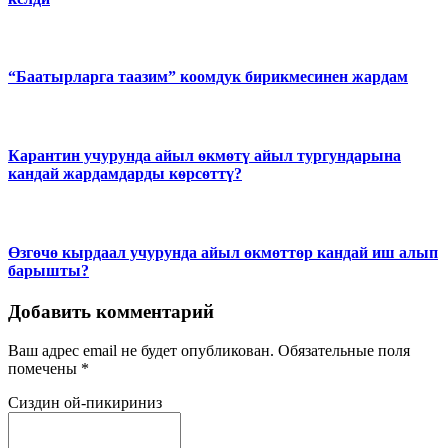
“Баатырларга таазим” коомдук бирикмесинен жардам
Карантин учурунда айыл ѳкмѳтү айыл тургундарына
кандай жардамдарды кѳрсѳттү?
Өзгөчө кырдаал учурунда айыл өкмөттөр кандай иш алып
барышты?
Добавить комментарий
Ваш адрес email не будет опубликован.
Обязательные поля
помечены
*
Сиздин ой-пикириниз