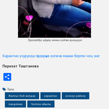
Троллейбус айдоо, менин сүйгөн жумушум
Карантин учурунда гүлдөрүнө өзгөчө маани берген чоң эне
Перизат Таштанова
Отправить
Теги:
Жалгыз бой аялдар
карантин
кочкор району
пандемия
Чолпон айылы