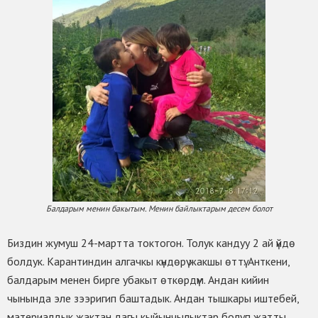
Балдарым менин бакытым. Менин байлыктарым десем болот
Биздин жумуш 24-мартта токтогон. Толук кандуу 2 ай үйдө
болдук. Карантиндин алгачкы күндөрү жакшы өттү. Анткени,
балдарым менен бирге убакыт өткөрдүм. Андан кийин
чынында эле зээригип баштадык. Андан тышкары иштебей,
материалдык жактан дагы кыйынчылыктар болуп жатты.