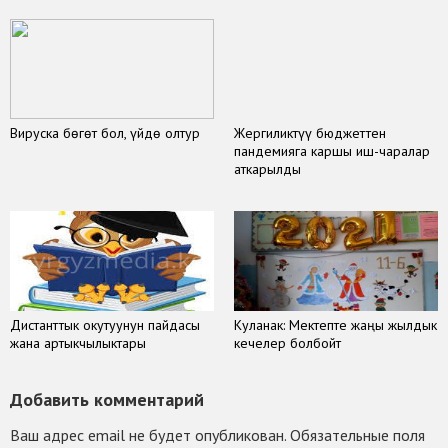
Вируска бөгөт бол, үйдө олтур
Жергиликтүү бюджеттен
пандемияга каршы иш-чаралар
аткарылды
Дистанттык окутуунун пайдасы
Куланак: Мектепте жаңы жылдык
жана артыкчылыктары
кечелер болбойт
Добавить комментарий
Ваш адрес email не будет опубликован.
Обязательные поля