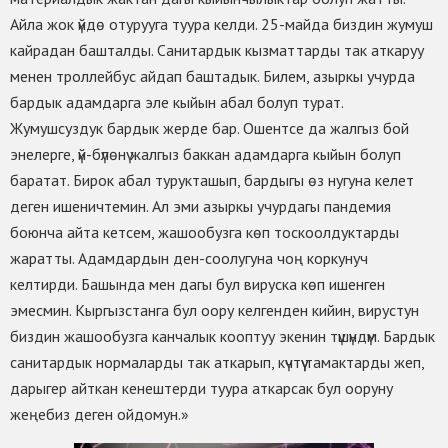
Айла жок үйдө отурууга туура келди. 25-майда биздин жумуш
кайрадан башталды. Санитардык кызматтарды так аткаруу
менен троллейбус айдап баштадык. Билем, азыркы учурда
бардык адамдарга эле кыйын абал болуп турат.
Жумушсуздук бардык жерде бар. Ошентсе да жалгыз бой
энелерге, үй-бүлөнү жалгыз баккан адамдарга кыйын болуп
баратат. Бирок абал турукташып, бардыгы өз нугуна келет
деген ишеничтемин. Ал эми азыркы учурдагы пандемия
боюнча айта кетсем, жашообузга көп тоскоолдуктарды
жаратты. Адамдардын ден-соолугуна чоң коркунуч
келтирди. Башында мен дагы бул вируска көп ишенген
эмесмин. Кыргызстанга бул оору келгенден кийин, вирустун
биздин жашообузга канчалык кооптуу экенин түшүндүм. Бардык
санитардык нормаларды так аткарып, күчтүү тамактарды жеп,
дарыгер айткан кенештерди туура аткарсак бул ооруну
жеңебиз деген ойдомун.»