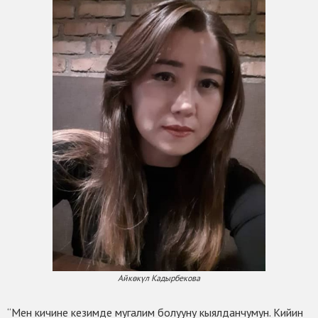
Айкөкүл Кадырбекова
“Мен кичине кезимде мугалим болууну кыялданчумун. Кийин