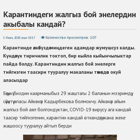
Карантиндеги жалгыз бой энелердин
акыбалы кандай?
Количество просмотров: 107
1 Июль 2020 жыл 10:17
Карантинде өлкөбүздө миңдеген адамдар жумушсуз калды.
Күндөлүк тиричилик токтоп, бир кыйла кыйынчылыктар
пайда болду. Карантиндин жалгыз бой энелерге
тийгизген таасири тууралуу макаланы төмөндөн окуй
аласыздар
Бүгүнкү биздин каарманыбыз 29 жаштагы 2 баланын мээримдүү,
сүйүктүү апасы Айкөкүл Кадырбекова болмокчу. Айкөкүл айым
жалгыз бой аял болгондуктан, COVID-19 вирусу ага кандай
таасир тийгизгенин, карантин кандай өткөндүгү жана жеке
жашоосу тууралуу айтып берди