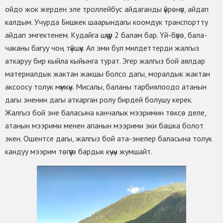
ойдо жок жерден эле троллейбус айдаганды үйрөнүп, айдап
калдым. Учурда Бишкек шаарындагы коомдук транспортту
айдап эмгектенем. Кудайга шүгүр 2 балам бар. Үй-бүлө, бала-
чаканы багуу чоң түйшүк. Ал эми бул милдеттерди жалгыз
аткаруу бир кыйла кыйынга турат. Эгер жалгыз бой аялдар
материалдык жактан жакшы болсо дагы, моралдык жактан
аксоосу толук мүмкүн. Мисалы, баланы тарбиялоодо атанын
дагы эненин дагы аткарган ролу бирдей болушу керек.
Жалгыз бой эне баласына канчалык мээримин төксө деле,
атанын мээрими менен апанын мээрими эки башка болот
экен. Ошентсе дагы, жалгыз бой ата-энелер баласына толук
кандуу мээрим төгүүгө бардык күчүн жумшайт.