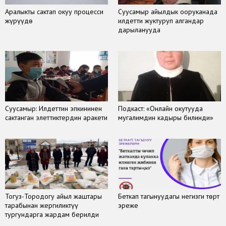
Аралыкты сактап окуу процесси
Суусамыр айылдык ооруканада
жүрүүдө
илдетти жуктуруп алгандар
дарыланууда
Суусамыр: Илдеттин эпкининен
Подкаст: «Онлайн окутууда
сактанган элеттиктердин аракети
мугалимдин кадыры билинди»
Тогуз-Тородогу айыл жаштары
Беткап тагынуудагы негизги төрт
тарабынан жергиликтүү
эреже
тургундарга жардам берилди