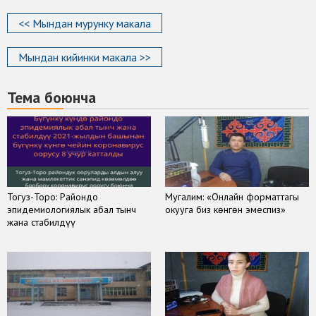
<< Мындан мурунку макала
Мындан кийинки макала >>
Тема боюнча
Тогуз-Торо: Райондо
Мугалим: «Онлайн форматтагы
эпидемиологиялык абал тынч
окууга биз көнгөн эмеспиз»
жана стабилдүү