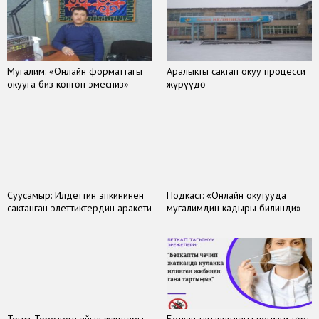
Мугалим: «Онлайн форматтагы
Аралыкты сактап окуу процесси
окууга биз көнгөн эмеспиз»
жүрүүдө
Суусамыр: Илдеттин эпкининен
Подкаст: «Онлайн окутууда
сактанган элеттиктердин аракети
мугалимдин кадыры билинди»