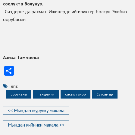
соолукта болуңуз.
-Сиздерге да рахмат. Ишиңерде ийгиликтер болсун. Элибиз
оорубасын.
Азиза Тамчиева
Отправить
Теги:
оорукана
пандемия
сасык тумоо
Суусамыр
<< Мындан мурунку макала
Мындан кийинки макала >>