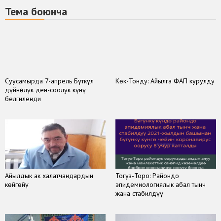
Тема боюнча
Суусамырда 7-апрель Бүткүл
Көк-Тонду: Айылга ФАП курулду
дүйнөлүк ден-соолук күнү
белгиленди
Айылдык ак халатчандардын
Тогуз-Торо: Райондо
көйгөйү
эпидемиологиялык абал тынч
жана стабилдүү