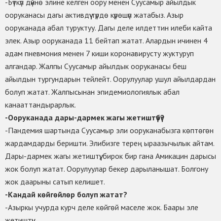
-Бүткүл дүйнө элине келген оору менен Суусамыр айылдык
ооруканасы дагы активдүү түрдө күрөшүп жатабыз. Азыр
ооруканада абал туруктуу. Дагы деле илдеттин илеби кайта
элек. Азыр ооруканада 11 бейтап жатат. Алардын ичинен 4
адам пневмония менен 7 киши коронавирусту жуктуруп
алгандар. Жалпы Суусамыр айылдык ооруканасы беш
айылдын тургундарын тейлейт. Оорулуулар ушул айылдардан
болуп жатат. Жалпысынан эпидемиологиялык абал
канааттандырарлык.
-Ооруканада дары-дармек жагы жетиштүүбү?
-Пандемия шартында Суусамыр эли ооруканабызга көптөгөн
жардамдарды беришти. Элибизге терең ыраазычылык айтам.
Дары-дармек жагы жетиштүү, бирок бир гана Амикацин дарысы
жок болуп жатат. Оорулуулар бекер дарыланышат. Болгону
жок даарыны сатып келишет.
-Кандай көйгөйлөр болуп жатат?
-Азыркы учурда курч деле көйгөй маселе жок. Баары эле
жетиштүү.