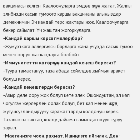
вакцинасы келген. Каалоочуларга эмдөө жүрүп жатат. Жалпы
элибизди сасык тумоого каршы вакцинаны алыңыздар
демекчимин. Эч кандай терс жактары жок. Каалоочуларга
бекер сайылат. Үч жаштан жогоркуларга.
-Кандай каршы көрсөтмөлөрү бар?
-Жумурткага аллергиясы барларга жана учурда сасык тумоо
менен ооруп жаткандарга болбойт.
-Иммунитетти көтөрүү үчүн кандай кеңеш бересиз?
-Туура тамактануу, таза абада сейилдөө,кыймыл аракет
болуш керек.
-Кандай кеңештерди бересиз?
-Азыр деле оору жок болуп кете элек. Ошондуктан, эл көп
чогулган жерлерден оолак болуп, бет кап менен жүрүп,
жугушсуздандыруучу каражаттарды колдонуш керек.
Тазалыкты сактап, колду дайыма самындап жууп туруу
зарыл.
-Маегиңизге чооң рахмат. Ишиңизге ийгилик. Ден-