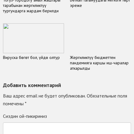
Тогуз-Тородогу айыл жаштары
Беткап тагынуудагы негизги төрт
тарабынан жергиликтүү
эреже
тургундарга жардам берилди
Вируска бөгөт бол, үйдө олтур
Жергиликтүү бюджеттен
пандемияга каршы иш-чаралар
аткарылды
Добавить комментарий
Ваш адрес email не будет опубликован.
Обязательные поля
помечены
*
Сиздин ой-пикириниз