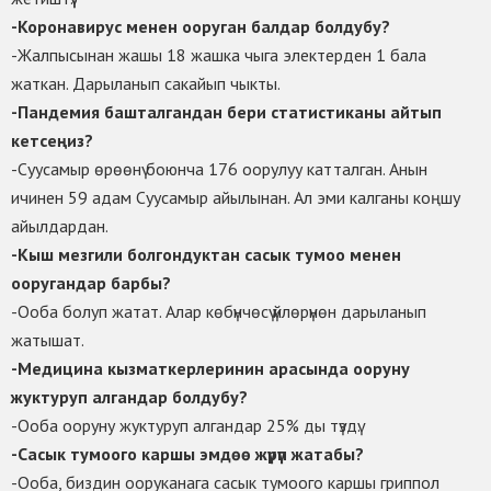
-Коронавирус менен ооруган балдар болдубу?
-Жалпысынан жашы 18 жашка чыга электерден 1 бала
жаткан. Дарыланып сакайып чыкты.
-Пандемия башталгандан бери статистиканы айтып
кетсеңиз?
-Суусамыр өрөөнү боюнча 176 оорулуу катталган. Анын
ичинен 59 адам Суусамыр айылынан. Ал эми калганы коңшу
айылдардан.
-Кыш мезгили болгондуктан сасык тумоо менен
ооругандар барбы?
-Ооба болуп жатат. Алар көбүнчөсү үйлөрүнөн дарыланып
жатышат.
-Медицина кызматкерлеринин арасында ооруну
жуктуруп алгандар болдубу?
-Ооба ооруну жуктуруп алгандар 25% ды түздү.
-Сасык тумоого каршы эмдөө жүрүп жатабы?
-Ооба, биздин ооруканага сасык тумоого каршы гриппол