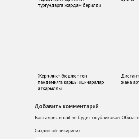
тургундарга жардам берилди
Жергиликтүү бюджеттен
Дистант
пандемияга каршы иш-чаралар
жана а
аткарылды
Добавить комментарий
Ваш адрес email не будет опубликован.
Обязате
Сиздин ой-пикириниз