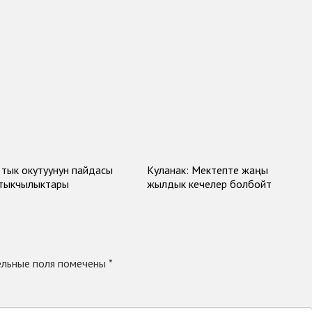
тык окутуунун пайдасы
Куланак: Мектепте жаңы
ртыкчылыктары
жылдык кечелер болбойт
льные поля помечены
*