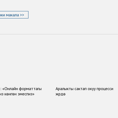
ки макала >>
: «Онлайн форматтагы
Аралыкты сактап окуу процесси
биз көнгөн эмеспиз»
жүрүүдө