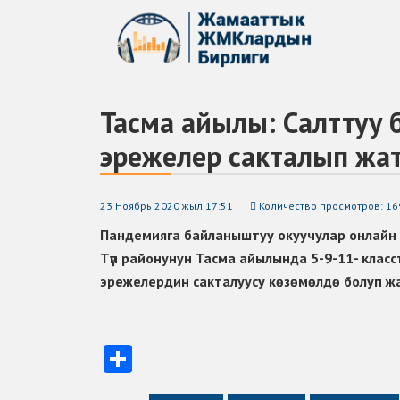
Тасма айылы: Салттуу 
эрежелер сакталып жа
23 Ноябрь 2020 жыл 17:51
Количество просмотров: 16
Пандемияга байланыштуу окуучулар онлайн о
Түп районунун Тасма айылында 5-9-11- кла
эрежелердин сакталуусу көзөмөлдө болуп ж
Отправить