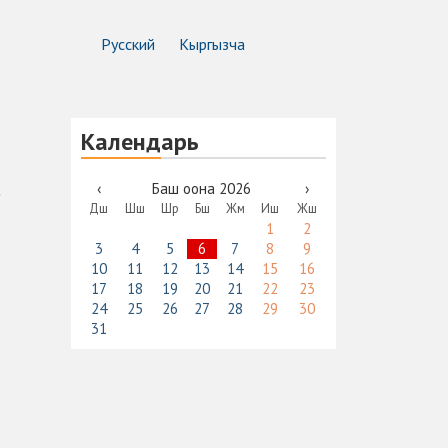
Русский
Кыргызча
Календарь
‹
Баш оона 2026
›
Дш
Шш
Шр
Бш
Жм
Иш
Жш
1
2
3
4
5
6
7
8
9
10
11
12
13
14
15
16
17
18
19
20
21
22
23
24
25
26
27
28
29
30
31