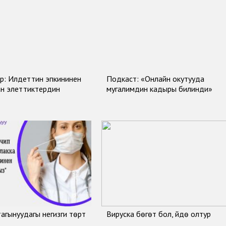
р: Илдеттин эпкининен
Подкаст: «Онлайн окутууда
ан элеттиктердин
мугалимдин кадыры билинди»
тагынуудагы негизги төрт
Вируска бөгөт бол, үйдө олтур