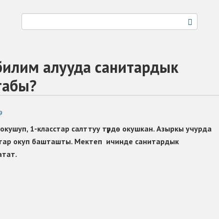
билим алууда санитардык
табы?
9
кушуп, 1-класстар салттуу түрдө окушкан. Азыркы учурда
сстар окуп башташты. Мектеп ичинде санитардык
атат.