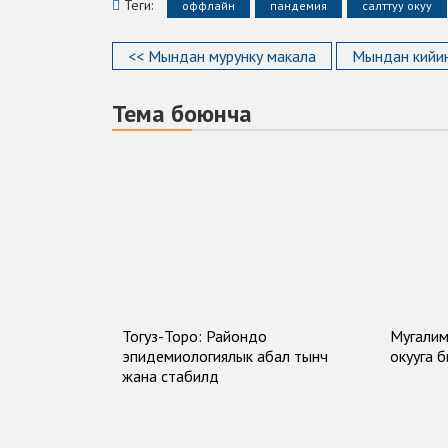
Теги:
оффлайн
пандемия
салттуу окуу
<< Мындан мурунку макала
Мындан кийин
Тема боюнча
Тогуз-Торо: Райондо
Мугалим
эпидемиологиялык абал тынч
окууга 
жана стабилдүү