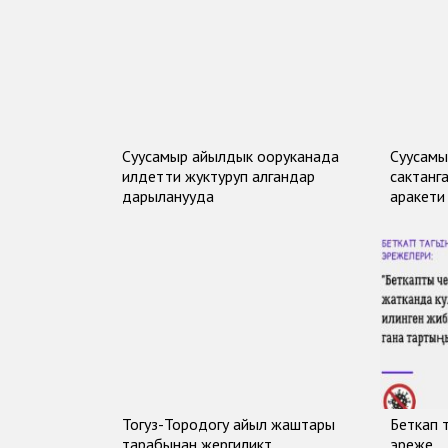
Суусамыр айылдык ооруканада
Суусамы
илдетти жуктуруп алгандар
сактанг
дарыланууда
аракети
Тогуз-Тородогу айыл жаштары
Беткап 
тарабынан жергиликтүү
эреже