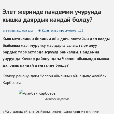
Элет жеринде пандемия учурунда
кышка даярдык кандай болду?
Количество просмотров: 119
27 Декабрь 2020 жыл 12:29
Кыш мезгилинин биринчи айы дагы аяктайын деп калды.
Быйылкы жыл, мурунку жылдарга салыштырмалуу
бардык тармактарда өзгөрүүлөр байкалды. Пандемия
учурунда Кочкор районундагы Чолпон айылында кышка
даярдык кандай деңгээлде болду?
Кочкор районундагы Чолпон айылынын айыл өкмөтү Алайбек
Карбозов:
Алайбек Карбозов
«Жылдагыдай эле быйылкы жылы дагы кыш мезгилине