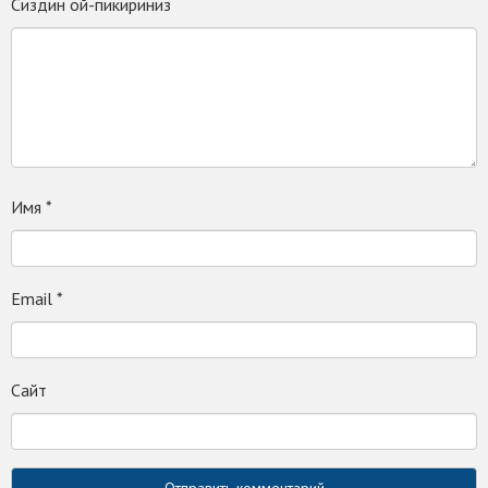
Сиздин ой-пикириниз
Имя
*
Email
*
Сайт