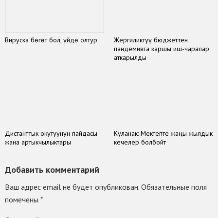
Вируска бөгөт бол, үйдө олтур
Жергиликтүү бюджеттен
пандемияга каршы иш-чаралар
аткарылды
Дистанттык окутуунун пайдасы
Куланак: Мектепте жаңы жылдык
жана артыкчылыктары
кечелер болбойт
Добавить комментарий
Ваш адрес email не будет опубликован.
Обязательные поля
помечены
*