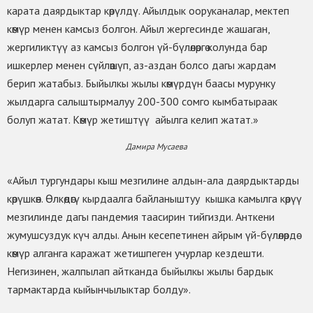
карата даярдыктар көрүлдү. Айылдык ооруканалар, мектеп
көмүр менен камсыз болгон. Айыл жергесинде жашаган,
жергиликтүү аз камсыз болгон үй-бүлөлөргө колунда бар
ишкерлер менен сүйлөшүп, аз-аздан болсо дагы жардам
берип жатабыз. Быйылкы жылы көмүрдүн баасы мурунку
жылдарга салыштырмалуу 200-300 сомго кымбатыраак
болуп жатат. Көмүр жетиштүү айылга келип жатат.»
Дамира Мусаева
«Айыл тургундары кыш мезгилине алдын-ала даярдыктарды
көрүшкөн. Өлкөдөгү кырдаалга байланыштуу кышка камылга көрүү
мезгилинде дагы пандемия таасирин тийгизди. Анткени
жумушсуздук күч алды. Анын кесепетинен айрым үй-бүлөлөрдө
көмүр алганга каражат жетишпеген учурлар кездешти.
Негизинен, жалпылап айтканда быйылкы жылы бардык
тармактарда кыйынчылыктар болду».