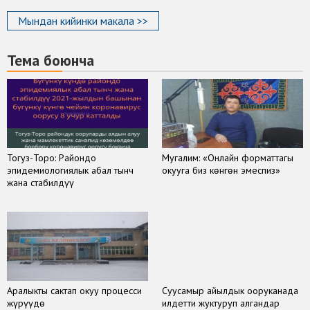
Мындан кийинки макала >>
Тема боюнча
Тогуз-Торо: Райондо
Мугалим: «Онлайн форматтагы
эпидемиологиялык абал тынч
окууга биз көнгөн эмеспиз»
жана стабилдүү
Аралыкты сактап окуу процесси
Суусамыр айылдык ооруканада
жүрүүдө
илдетти жуктуруп алгандар