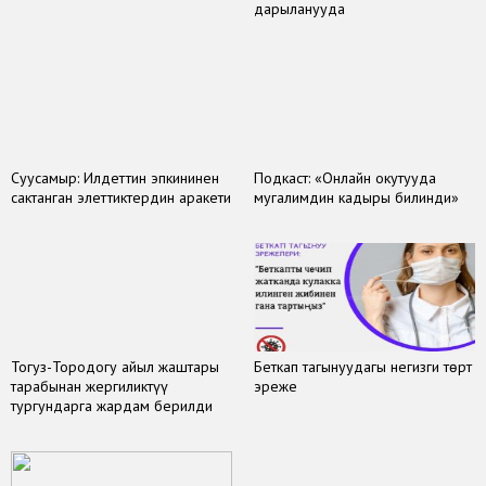
дарыланууда
Суусамыр: Илдеттин эпкининен
Подкаст: «Онлайн окутууда
сактанган элеттиктердин аракети
мугалимдин кадыры билинди»
Тогуз-Тородогу айыл жаштары
Беткап тагынуудагы негизги төрт
тарабынан жергиликтүү
эреже
тургундарга жардам берилди