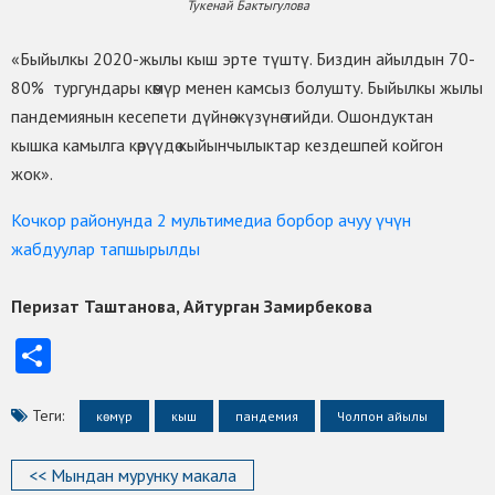
Тукенай Бактыгулова
«Быйылкы 2020-жылы кыш эрте түштү. Биздин айылдын 70-
80% тургундары көмүр менен камсыз болушту. Быйылкы жылы
пандемиянын кесепети дүйнө жүзүнө тийди. Ошондуктан
кышка камылга көрүүдө кыйынчылыктар кездешпей койгон
жок».
Кочкор районунда 2 мультимедиа борбор ачуу үчүн
жабдуулар тапшырылды
Перизат Таштанова, Айтурган Замирбекова
Отправить
Теги:
көмүр
кыш
пандемия
Чолпон айылы
<< Мындан мурунку макала