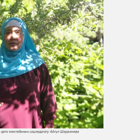
орто мектебинин соцпедагогу Айгүл Шералиева