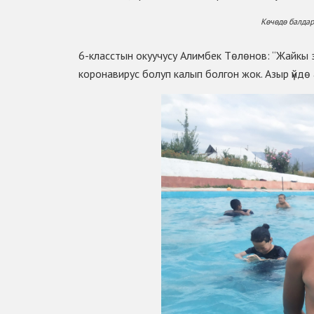
Кѳчѳдѳ балда
6-класстын окуучусу Алимбек Тѳлѳнов: “Жайкы 
коронавирус болуп калып болгон жок. Азыр үйдѳ 