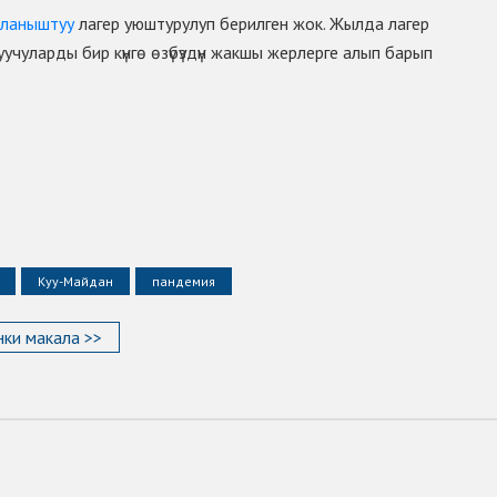
йланыштуу
лагер уюштурулуп берилген жок. Жылда лагер
учуларды бир күнгѳ ѳзүбүздүн жакшы жерлерге алып барып
Куу-Майдан
пандемия
ки макала >>