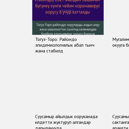
Тогуз-Торо: Райондо
Мугалим
эпидемиологиялык абал тынч
окууга 
жана стабилдүү
Суусамыр айылдык ооруканада
Суусамы
илдетти жуктуруп алгандар
сактанг
дарыланууда
аракети