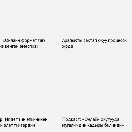
: «Онлайн форматтагы
Аралыкты сактап окуу процесси
биз көнгөн эмеспиз»
жүрүүдө
р: Илдеттин эпкининен
Подкаст: «Онлайн окутууда
ан элеттиктердин
мугалимдин кадыры билинди»