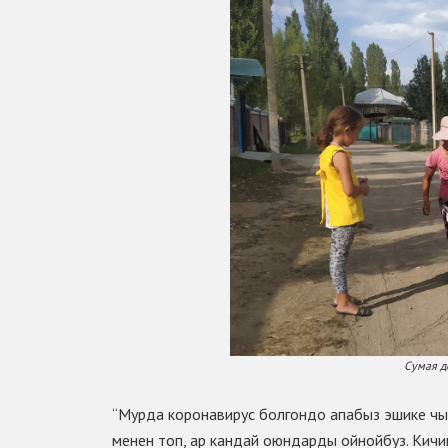
Сумая д
“Мурда коронавирус болгондо апабыз эшике чы
менен топ, ар кандай оюндарды ойнойбуз. Кичи