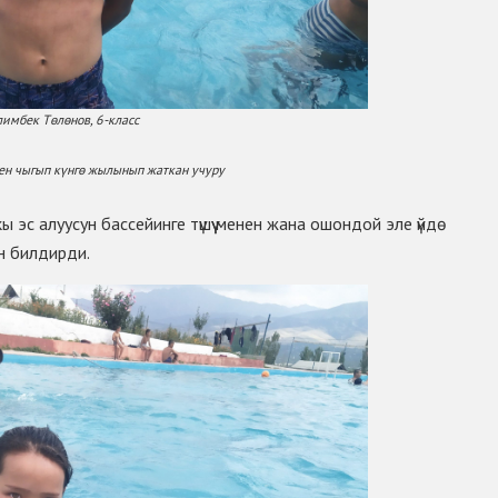
имбек Тѳлѳнов, 6-класс
ен чыгып күнгѳ жылынып жаткан учуру
 эс алуусун бассейинге түшүү менен жана ошондой эле үйдѳ
н билдирди.