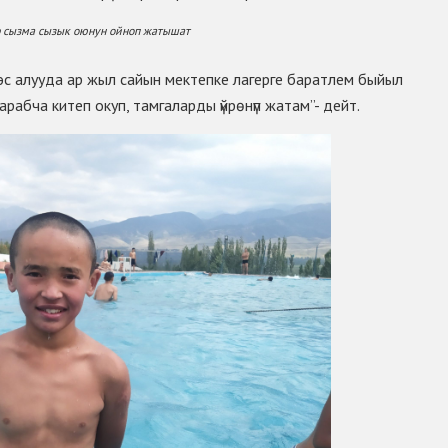
р сызма сызык оюнун ойноп жатышат
эс алууда ар жыл сайын мектепке лагерге баратлем быйыл
арабча китеп окуп, тамгаларды үйрѳнүп жатам”- дейт.