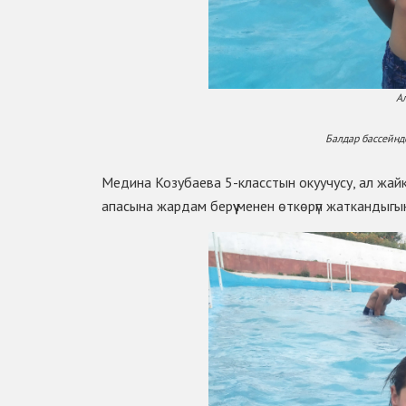
Ал
Балдар бассейнд
Медина Козубаева 5-класстын окуучусу, ал жайкы
апасына жардам берүү менен ѳткѳрүп жаткандыгы