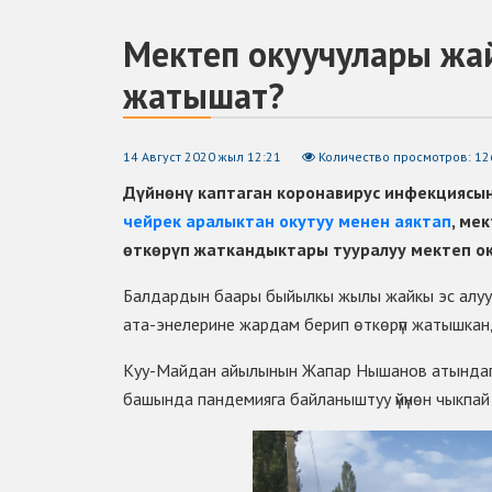
Мектеп окуучулары жайк
жатышат?
14 Август 2020 жыл 12:21
Количество просмотров: 12
Дүйнѳнү каптаган коронавирус инфекциясы
чейрек аралыктан окутуу менен аяктап
, ме
ѳткѳрүп жаткандыктары тууралуу мектеп ок
Балдардын баары быйылкы жылы жайкы эс алууда
ата-энелерине жардам берип ѳткѳрүп жатышка
Куу-Майдан айылынын Жапар Нышанов атындагы
башында пандемияга байланыштуу үйүнѳн чыкпай