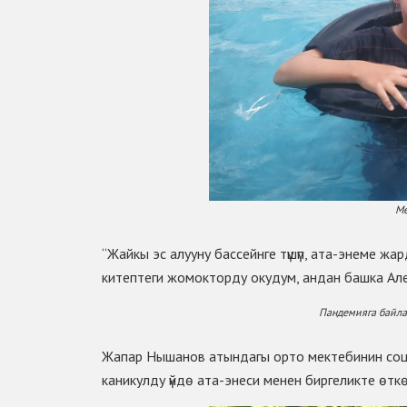
Ме
“Жайкы эс алууну бассейнге түшүп, ата-энеме жа
китептеги жомокторду окудум, андан башка Ал
Пандемияга байла
Жапар Нышанов атындагы орто мектебинин соцп
каникулду үйдѳ ата-энеси менен биргеликте ѳткѳрүү