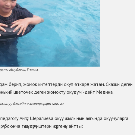
дина Козубаева, 5-класс
рдам берип, жомок китептерди окуп ѳткѳрүп жатам. Сказки деген
енький цветочек деген жомокту окудум”-дейт Медина.
ныштуу бассейнге келгендердин саны аз
едагогу Айгүл Шералиева окуу жылынын аягында окуучуларга
 боюнча түшүндүрүү иштери жүргѳнүн айтты: