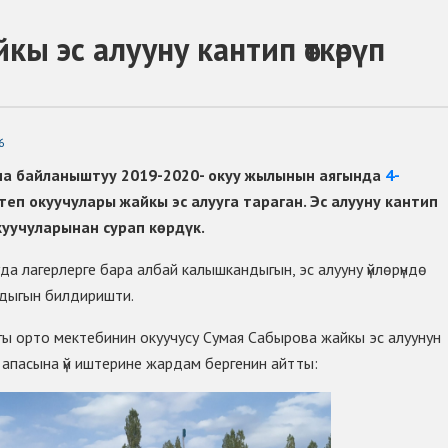
ы эс алууну кантип ѳткѳрүп
6
на байланыштуу 2019-2020- окуу жылынын аягында
4-
ктеп окуучулары жайкы эс алууга тараган. Эс алууну кантип
уучуларынан сурап кѳрдүк.
 лагерлерге бара албай калышкандыгын, эс алууну үйлѳрүндѳ
ндыгын билдиришти.
 орто мектебинин окуучусу Сумая Сабырова жайкы эс алуунун
 апасына үй иштерине жардам бергенин айтты: