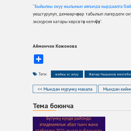
“
Быйылкы окуу жылынын аягында кырдаалга ба
уюштурулуп, демѳѳрчүлѳр табылып лагердеги оку
экскурсия катары кѳрсѳтүп келчүбүз”.
Аймончок Кожонова
Отправить
Теги:
жайкы эс алуу
Жапар Нышанов мектеби
<< Мындан мурунку макала
Мындан кийин
Тема боюнча