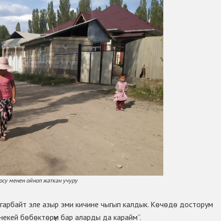
осу менен ойноп жаткан учуру
гарбайт эле азыр эми кичине чыгып калдык. Кѳчѳдѳ досторум
некей бѳбѳктѳрүм бар аларды да карайм”.