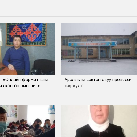
: «Онлайн форматтагы
Аралыкты сактап окуу процесси
биз көнгөн эмеспиз»
жүрүүдө