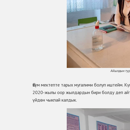
Айылдын тург
Өзүм мектепте тарых мугалими болуп иштейм. Кү
2020-жылы оор жылдардын бири болду деп айтс
үйдөн чыкпай калдык.