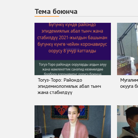
Тема боюнча
Тогуз-Торо: Райондо
Мугалим
эпидемиологиялык абал тынч
окууга 
жана стабилдүү