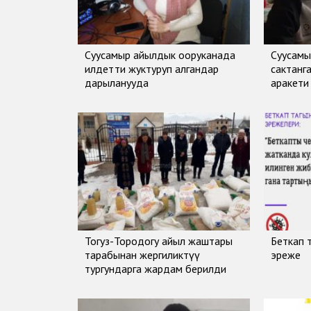
Суусамыр айылдык ооруканада
Суусамы
илдетти жуктуруп алгандар
сактанг
дарыланууда
аракети
Тогуз-Тородогу айыл жаштары
Беткап 
тарабынан жергиликтүү
эреже
тургундарга жардам берилди