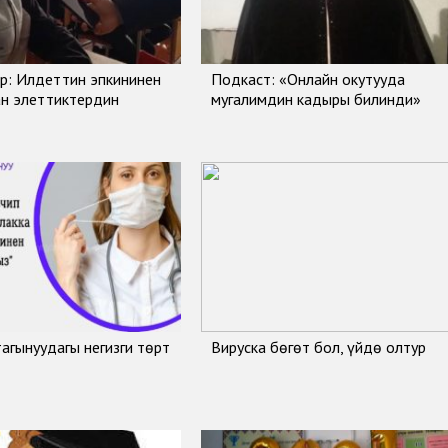
р: Илдеттин эпкининен
Подкаст: «Онлайн окутууда
ан элеттиктердин
мугалимдин кадыры билинди»
тагынуудагы негизги төрт
Вируска бөгөт бол, үйдө олтур