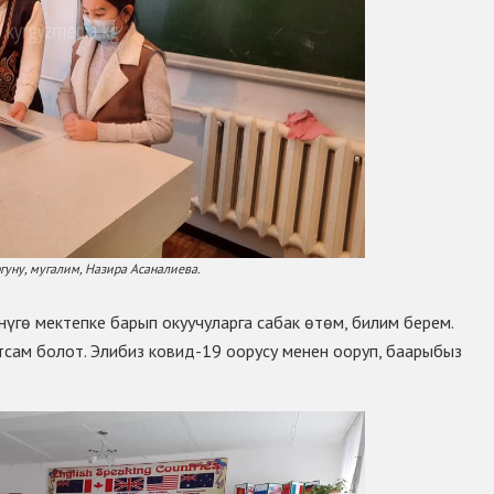
уну, мугалим, Назира Асаналиева.
нүгө мектепке барып окуучуларга сабак өтөм, билим берем.
ам болот. Элибиз ковид-19 оорусу менен ооруп, баарыбыз