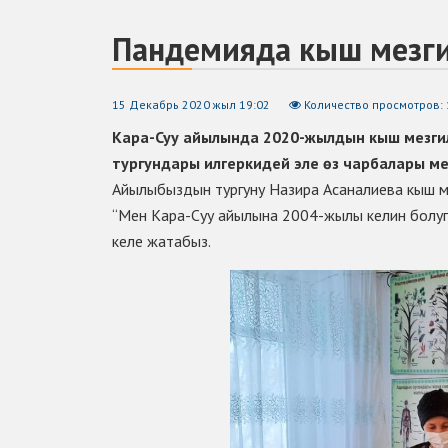
Пандемияда кыш мезги
15 Декабрь 2020 жыл 19:02
Количество просмотров: 
Кара-Суу айылында 2020-жылдын кыш мезгил
тургундары илгеркидей эле өз чарбалары м
Айылыбыздын тургуну Назира Асаналиева кыш м
“Мен Кара-Суу айылына 2004-жылы келин болу
келе жатабыз.