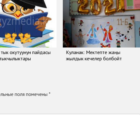
тык окутуунун пайдасы
Куланак: Мектепте жаңы
ртыкчылыктары
жылдык кечелер болбойт
льные поля помечены
*