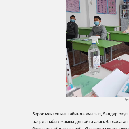
На
Бирок мектеп кыш айында ачылып, балдар окуп 
даярдыгыбыз жакшы деп айта алам. Эл жасага
баары эле үйдөн чыкпай, үй иштери менен алек