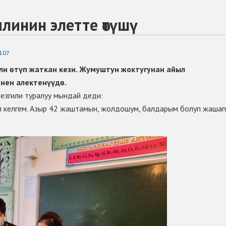
линин элетте өтүшү
107
и өтүп жаткан кези. Жумуштун жоктугунан айыл
енен алектенүүдө.
езгили туралуу мындай деди:
п келгем. Азыр 42 жаштамын, жолдошум, балдарым болуп жашап