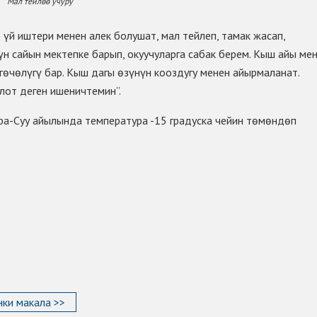
Мал тейлөө учуру
үй иштери менен алек болушат, мал тейлеп, тамак жасап,
үн сайын мектепке барып, окуучуларга сабак берем. Кыш айы ме
гөчөлүгү бар. Кыш дагы өзүнүн кооздугу менен айырмаланат.
лот деген ишеничтемин”.
ара-Суу айылында температура -15 градуска чейин төмөндөп
ки макала >>