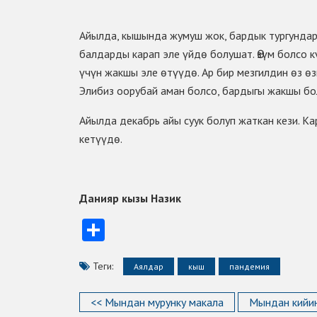
Айылда, кышында жумуш жок, бардык тургундар 
балдарды карап эле үйдө болушат. Өзүм болсо к
үчүн жакшы эле өтүүдө. Ар бир мезгилдин өз өз
Элибиз оорубай аман болсо, бардыгы жакшы бо
Айылда декабрь айы суук болуп жаткан кези. К
кетүүдө.
Данияр кызы Назик
Отправить
Теги:
Аялдар
кыш
пандемия
<< Мындан мурунку макала
Мындан кийин