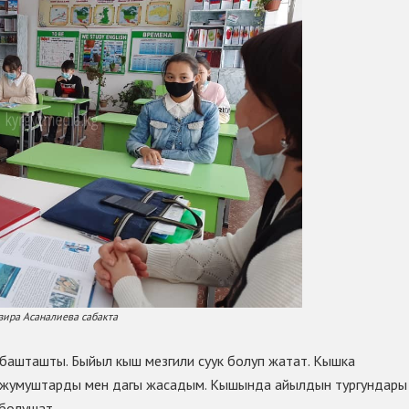
зира Асаналиева сабакта
башташты. Быйыл кыш мезгили суук болуп жатат. Кышка
н жумуштарды мен дагы жасадым. Кышында айылдын тургундары
 болушат.