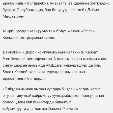
ыраазычылык билдиребиз. Аманатты өз дарегине жеткирдик,
буюрса. Оорубаңыздар, бар болуңуздар!»,-дейт Дайыр
Максат уулу.
Азыркы учурда көпчүлүк муктаж болуп жаткан «Гепарин,
Клексан» өңдүү дарылар келди.
Демилгени «Шоро» компаниясынын жетекчиси Кайрат
Эгембердиев демөөрчүлөгөн. Андан сырткары жардамга кол
сунгандардын арасында АКШдагы мекендештер да бар.
Болот Келдибеков айыл тургундарынын атынан
ыраазычылык билдирди:
«Өзүбүздөн чыккан чыгаан уулдарыбыздан жардам келип
отурат, ушундай кайрымдуу уулдарыбыз көп болсун, аман
болсун. Дагы көп бийиктерди багынтып,
кайрымдуулугуңардан жазбагыла. Рахмат!»