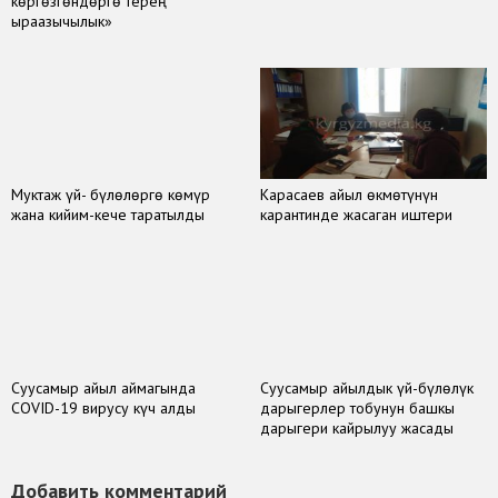
көргөзгөндөргө терең
ыраазычылык»
Муктаж үй- бүлөлөргө көмүр
Карасаев айыл өкмөтүнүн
жана кийим-кече таратылды
карантинде жасаган иштери
Суусамыр айыл аймагында
Суусамыр айылдык үй-бүлөлүк
COVID-19 вирусу күч алды
дарыгерлер тобунун башкы
дарыгери кайрылуу жасады
Добавить комментарий