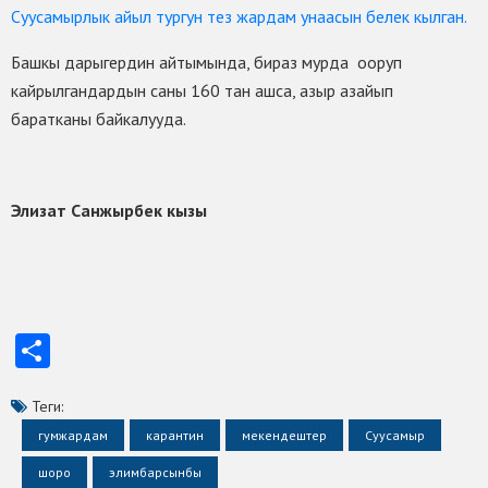
Суусамырлык айыл тургун тез жардам унаасын белек кылган.
Башкы дарыгердин айтымында, бираз мурда ооруп
кайрылгандардын саны 160 тан ашса, азыр азайып
баратканы байкалууда.
Элизат Санжырбек кызы
Отправить
Теги:
гумжардам
карантин
мекендештер
Суусамыр
шоро
элимбарсынбы