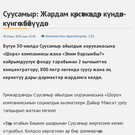
Суусамыр: Жардам көрсөткөндөр күндөн-
күнгө көбөйүүдө
Количество просмотров: 132
30 Июль 2020 жыл 15:38
Бүгүн 30-июлда Суусамыр айылдык ооруканасына
«Шоро» компаниясы жана «Элим барсынбы?»
кайрымдуулук фонду тарабынан 2 кычкылтек
концентратору, 800 литр легенда суусу жана эң
керектүү дары-дармектер жардамга келди.
Гумжардамды Суусамыр айылдык ооруканасына «Шоро»
компаниясынын социалдык кызматкери Дайыр Максат уулу
тапшырып жаткан мезгил
«Бүгүн атайын Бишкек шаарынан Суусамыр жергесине келип
отурабыз. Колдоо көрсөткөн ар бир демөөрчүгө