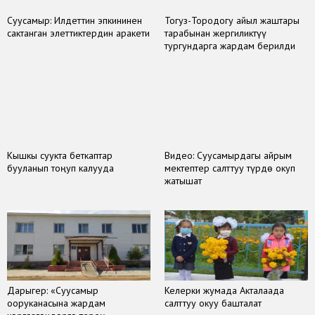
Суусамыр: Илдеттин эпкининен
Тогуз-Тородогу айыл жаштары
сактанган элеттиктердин аракети
тарабынан жергиликтүү
тургундарга жардам берилди
Кышкы суукта беткаптар
Видео: Суусамырдагы айрым
бууланып тоңуп калууда
мектептер салттуу түрдө окуп
жатышат
Дарыгер: «Суусамыр
Келерки жумада Акталаада
ооруканасына жардам
салттуу окуу башталат