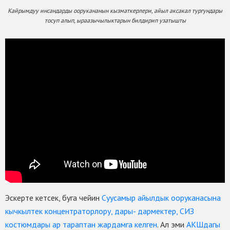
Кайрымдуу инсандарды оорукананын кызматкерлери, айыл аксакал тургундары
тосуп алып, ыраазычылыктарын билдирип узатышты
Эскерте кетсек, буга чейин
Суусамыр айылдык ооруканасына
кычкылтек концентраторлору, дары- дармектер, СИЗ
костюмдары ар тараптан жардамга келген
. Ал эми
АКШдагы