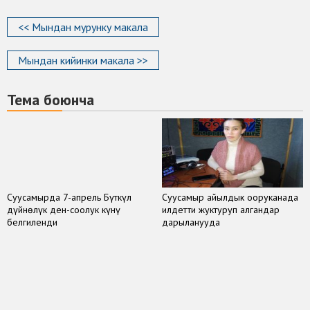
<< Мындан мурунку макала
Мындан кийинки макала >>
Тема боюнча
Суусамырда 7-апрель Бүткүл
Суусамыр айылдык ооруканада
дүйнөлүк ден-соолук күнү
илдетти жуктуруп алгандар
белгиленди
дарыланууда