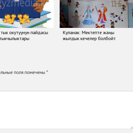
тык окутуунун пайдасы
Куланак: Мектепте жаңы
ртыкчылыктары
жылдык кечелер болбойт
льные поля помечены
*