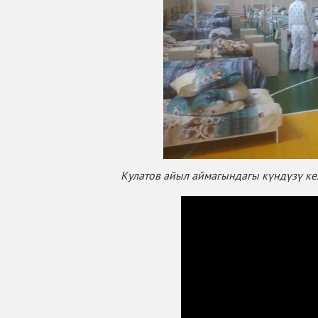
Кулатов айыл аймагындагы күндүзү к