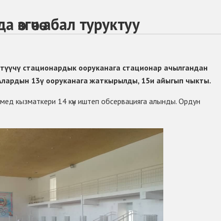
өзгөчө абал туруктуу
етүүчү стационардык ооруканага стационар ачылгандан
 Алардын 13ү ооруканага жаткырылды, 15и айыгып чыкты.
 мед кызматкери 14 күн иштеп обсервацияга алынды. Ордун