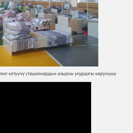
елип кетүүчү стационардын азыркы учурдагы көрүнүшү