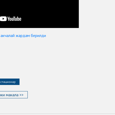
н акчалай жардам берилди
стационар
ки макала >>