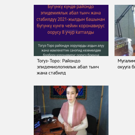
Тогуз-Торо: Райондо
Мугалим
эпидемиологиялык абал тынч
окууга 
жана стабилдүү