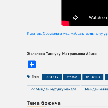
Кулатов: Ооруканага мед жабдыктарды алуу үчү
Жалалова Таңнуру, Матраимова Айиса
Отправить
Теги:
COVID-19
Кулатов
пандемия
<< Мындан мурунку макала
Мындан кийин
Тема боюнча