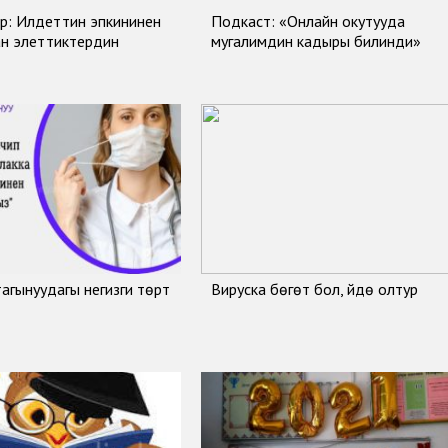
р: Илдеттин эпкининен
Подкаст: «Онлайн окутууда
ан элеттиктердин
мугалимдин кадыры билинди»
тагынуудагы негизги төрт
Вируска бөгөт бол, үйдө олтур