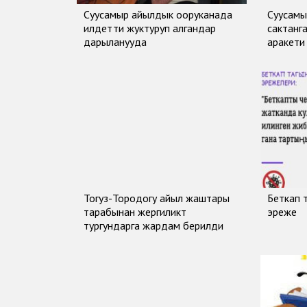
Суусамыр айылдык ооруканада
Суусамы
илдетти жуктуруп алгандар
сактанг
дарыланууда
аракети
Тогуз-Тородогу айыл жаштары
Беткап 
тарабынан жергиликтүү
эреже
тургундарга жардам берилди