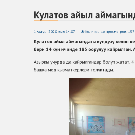
Кулатов айыл аймагында 
1 Август 2020 жыл 14:07
Количество просмотров: 157
Кулатов айыл аймагындагы күндүзү келип к
бери 14 күн ичинде 185 оорулуу кайрылган.
Азыркы учурда да кайрылгандар болуп жатат. 4
башка мед кызматкерлери толуктады.