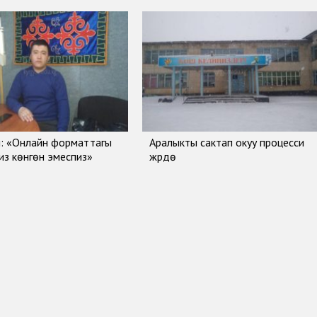
: «Онлайн форматтагы
Аралыкты сактап окуу процесси
биз көнгөн эмеспиз»
жүрүүдө