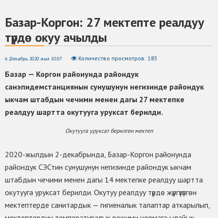
Базар-Коргон: 27 мектепте реалдуу
түрдө окуу ачылды
Количество просмотров: 185
6 Декабрь 2020 жыл 10:07
Базар — Коргон
районунда
райондук
санэпидемстанциянын
сунушунун
негизинде райондук
ыкчам штабдын
чечими
менен дагы 27
мектепке
реалдуу шартта
окутууга уруксат
берилди.
Окутууга уруксат берилген мектеп
2020-жылдын 2-декабрында, Базар-Коргон районунда
райондук СЭСтин сунушунун негизинде райондук ыкчам
штабдын чечими менен дагы 14 мектепке реалдуу шартта
окутууга уруксат берилди. Окутуу реалдуу түрдө жүргүзүлгөн
мектептерде санитардык — гигиеналык талаптар аткарылып,
мектептердин температуралык режими нормага ылайык