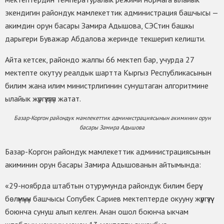
экендигин райондук мамлекеттик администрация башчысы —
акимдин орун басары Замира Адышова, СЭСтин башкы
дарыгери Буважар Абдалова жеринде текшерип келишти.
Айта кетсек, райондо жалпы 66 мектеп бар, учурда 27
мектепте окутуу реалдык шартта Кыргыз Республикасынын
билим жана илим министрлигинин сунуштаган алгоритмине
ылайык жүргүзүлүп жатат.
Базар-Коргон райондук мамлекеттик администрациясынын акиминин орун
басары Замира Адышова
Базар-Коргон райондук мамлекеттик администрациясынын
акиминин орун басары Замира Адышованын айтымында:
«29-ноябрда штабтын отурумунда райондук билим берүү
бөлүмүнүн башчысы Сопубек Сариев мектептерде окууну жүргүзүү
боюнча сунуш алып келген. Анан ошол боюнча ыкчам