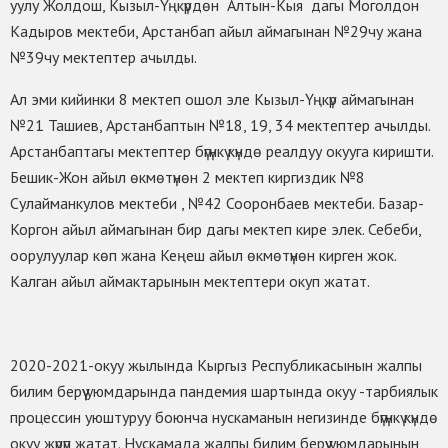
уулу Жолдош, Кызыл-Үңкүрдөн Алтын-Кыя дагы Моголдон
Кадыров мектеби, Арстанбап айыл аймагынан №29чу жана
№39чу мектептер ачылды.
Ал эми кийинки 8 мектеп ошол эле Кызыл-Үңкүр аймагынан
№21 Ташиев, Арстанбаптын №18, 19, 34 мектептер ачылды.
Арстанбаптагы мектептер бүгүнкү күндө реалдуу окууга киришти.
Бешик-Жон айыл өкмөтүнөн 2 мектеп киргиздик №8
Сулайманкулов мектеби , №42 Сооронбаев мектеби. Базар-
Коргон айыл аймагынан бир дагы мектеп кире элек. Себеби,
оорулуулар көп жана Кеңеш айыл өкмөтүнөн кирген жок.
Калган айыл аймактарынын мектептери окуп жатат.
2020-2021-окуу жылында Кыргыз Республикасынын жалпы
билим берүү уюмдарында пандемия шартында окуу -тарбиялык
процессин уюштуруу боюнча нускаманын негизинде бүгүнкү күндө
окуу жүрүп жатат. Нускамада жалпы билим берүү уюмдарынын