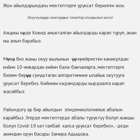
Жон айылдарындагы мектептерге уруксат берилген жок.
Окуучуларда санитардык талаптар аткарылып жатат
Азыркы күндө Ковид аныкталган айылдарды карап туруп, анан
иш алып барабыз.
Мүмкүн биз жаңы окуу жылынын үчүнчү чейректен каникулдан
кийин 10-январдан кийин бала-бакчаларга, мектептерге
билим-берүүнүн сунуштаган алгоритимине ылайык окутууга
уруксат беребиз. Кийинки кадамдарды кырдаалга карап
жасайбыз.
Райондогу ар бир айылдын эпидемиологиялык абалын
карайбыз. Эгерде мектептерде абалы туруктуу болуп жакшы
болуп Covid-19 катталбай калса уруксат беребиз», -деди
акимдин орун басары Замира Адышова.