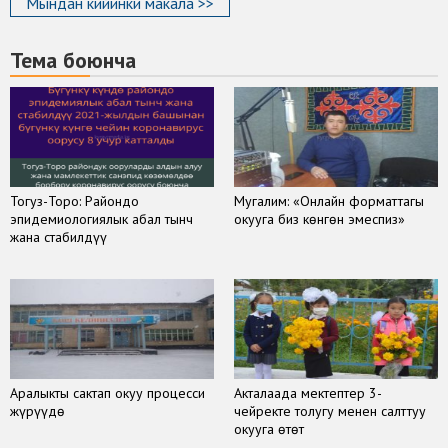
Мындан кийинки макала >>
Тема боюнча
Тогуз-Торо: Райондо
Мугалим: «Онлайн форматтагы
эпидемиологиялык абал тынч
окууга биз көнгөн эмеспиз»
жана стабилдүү
Аралыкты сактап окуу процесси
Акталаада мектептер 3-
жүрүүдө
чейректе толугу менен салттуу
окууга өтөт