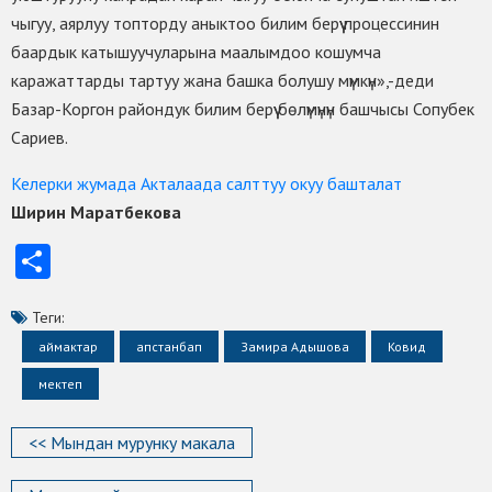
чыгуу, аярлуу топторду аныктоо билим берүү процессинин
баардык катышуучуларына маалымдоо кошумча
каражаттарды тартуу жана башка болушу мүмкүн»,-деди
Базар-Коргон райондук билим берүү бөлүмүнүн башчысы Сопубек
Сариев.
Келерки жумада Акталаада салттуу окуу башталат
Ширин Маратбекова
Отправить
Теги:
аймактар
апстанбап
Замира Адышова
Ковид
мектеп
<< Мындан мурунку макала