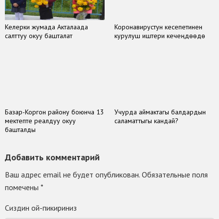
Келерки жумада Акталаада
Коронавирустун кесепетинен
салттуу окуу башталат
курулуш иштери кечеңдөөдө
Базар-Коргон району боюнча 13
Учурда аймактагы балдардын
мектепте реалдуу окуу
саламаттыгы кандай?
башталды
Добавить комментарий
Ваш адрес email не будет опубликован.
Обязательные поля
помечены
*
Сиздин ой-пикириниз