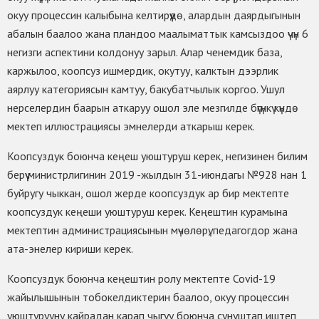
окуу процессин калыбына келтирүүдө, алардын даярдыгынын
абалын баалоо жана пландоо маалыматтык камсыздоо үчүн 6
негизги аспектини колдонуу зарыл. Алар ченемдик база,
каржылоо, коопсуз ишмердик, окутуу, калктын дээрлик
аярлуу категориясын камтуу, бакубатчылык коргоо. Ушул
нерселердин баарын аткаруу ошол эле мезгилде бүгүнкү күндө
мектеп иллюстрациясы эмнелерди аткарыш керек.
Коопсуздук боюнча кеңеш уюштуруш керек, негизинен билим
берүү министрлигинин 2019 -жылдын 31-июндагы №928 нан 1
буйругу чыккан, ошол жерде коопсуздук ар бир мектепте
коопсуздук кеңеши уюштуруш керек. Кеңештин курамына
мектептин администрациясынын мүчөлөрү, педагогдор жана
ата-энелер кириши керек.
Коопсуздук боюнча кеңештин ролу мектепте Covid-19
жайылышынын тобокелдиктерин баалоо, окуу процессин
уюштурууну кайрадан карап чыгуу боюнча сунуштап иштеп