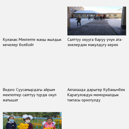
Куланак: Мектепте жаңы жылдык
Салттуу окууга баруу үчүн ата-
кечелер болбойт
энелердин макулдугу керек
Видео: Суусамырдагы айрым
Акталаада дарыгер Кубанычбек
мектептер салттуу түрдө окуп
Карагуловдун мемориалдык
жатышат
тактасы орнотулду