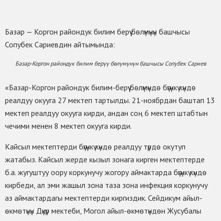
Базар — Коргон райондук билим берүү бөлүмүнүн башчысы
Сопубек Сариевдин айтымында:
Базар-Коргон райондук билим берүү бөлүмүнүн башчысы Сопубек Сариев
«Базар-Коргон райондук билим-берүү бөлүмүндө бүгүнкү күндө
реалдуу окууга 27 мектеп тартылды. 21-ноябрдан баштап 13
мектеп реалдуу окууга кирди, андан соң 6 мектеп штабтын
чечими менен 8 мектеп окууга кирди.
Кайсыл мектептерди бүгүнкү күндө реалдуу түрдө окутуп
жатабыз. Кайсыл жерде кызыл зонага кирген мектептерде
б.а. жугуштуу оору коркунучу жогору аймактарда бүгүнкү күндө
кирбеди, ал эми жашыл зона таза зона инфекция коркунучу
аз аймактардагы мектептерди киргиздик. Сейдикум айыл-
өкмөтүнүн Дүкүр мектеби, Могол айыл-өкмөтүндөн Жусубалы