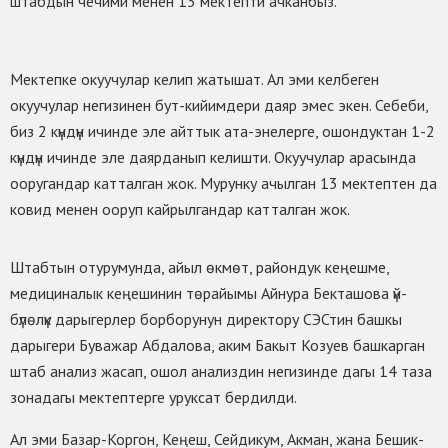
штабдын чечими менен 13 мектепти ачканбыз.
Мектепке окуучулар келип жатышат. Ал эми келбеген
окуучулар негизинен бут-кийимдери даяр эмес экен. Себеби,
биз 2 күндүн ичинде эле айттык ата-энелерге, ошондуктан 1-2
күндүн ичинде эле даярданып келишти. Окуучулар арасында
ооругандар катталган жок. Мурунку ачылган 13 мектептен да
ковид менен ооруп кайрылгандар катталган жок.
Штабтын отурумунда, айыл өкмөт, райондук кеңешме,
медициналык кеңешинин төрайымы Айнура Бекташова үй-
бүлөлүк дарыгерлер борборунун директору СЭСтин башкы
дарыгери Буважар Абдалова, аким Бакыт Козуев башкарган
штаб анализ жасап, ошол анализдин негизинде дагы 14 таза
зонадагы мектептерге уруксат бердилди.
Ал эми Базар-Коргон, Кеңеш, Сейдикум, Акман, жана Бешик-