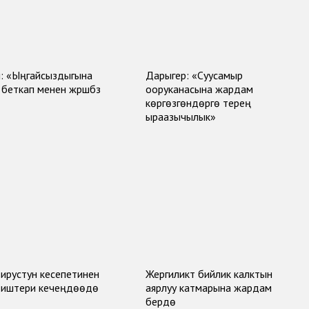
: «Ыңгайсыздыгына
Дарыгер: «Суусамыр
беткап менен жүрүшүбүз
ооруканасына жардам
көргөзгөндөргө терең
ыраазычылык»
ирустун кесепетинен
Жергиликтүү бийлик калктын
 иштери кечеңдөөдө
аярлуу катмарына жардам
берүүдө