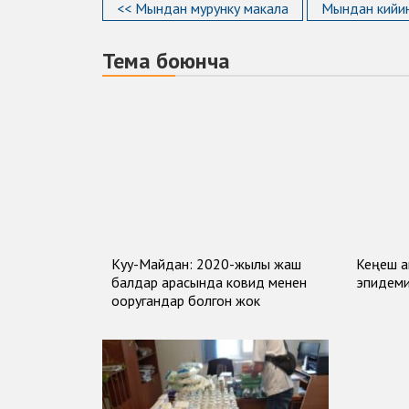
<< Мындан мурунку макала
Мындан кийин
Тема боюнча
Куу-Майдан: 2020-жылы жаш
Кеңеш а
балдар арасында ковид менен
эпидеми
ооругандар болгон жок