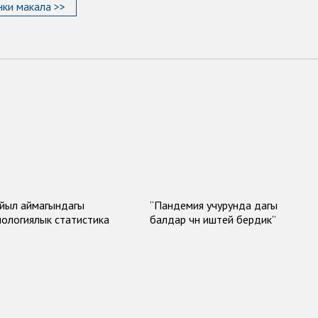
ки макала >>
йыл аймагындагы
“Пандемия учурунда дагы
ологиялык статистика
балдар үчүн иштей бердик”