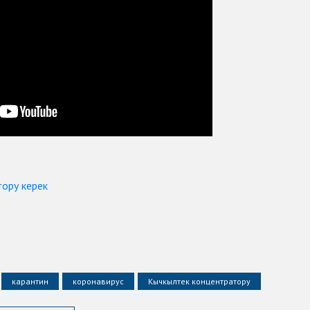
тору керек
карантин
коронавирус
Кычкылтек концентратору