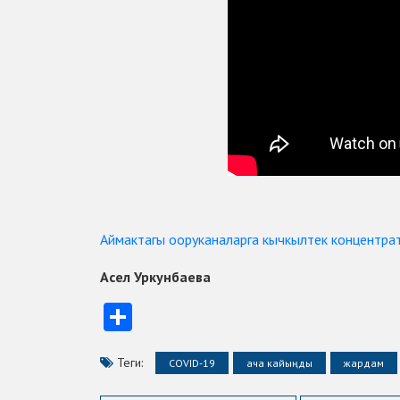
Аймактагы ооруканаларга кычкылтек концентра
Асел Уркунбаева
Отправить
Теги:
COVID-19
ача кайыңды
жардам