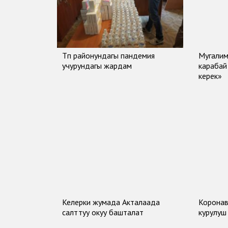
Түп районундагы пандемия
Мугалим
учурундагы жардам
карабай 
керек»
Келерки жумада Акталаада
Коронав
салттуу окуу башталат
курулуш