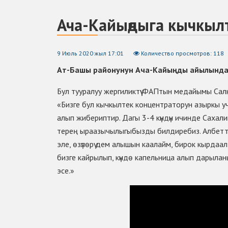
Ача-Кайыңдыга кычкыл
9 Июль 2020 жыл 17:01
Количество просмотров: 118
Ат-Башы районунун Ача-Кайыңды айылындаг
Бул тууралуу жергиликтүү ФАПтын медайымы Сал
«Бизге бул кычкылтек концентраторун азыркы 
алып жибериптир. Дагы 3-4 күндүн ичинде Сахал
терең ыраазычылыгыбызды билдиребиз. Албетт
эле, өзүлөрү дем алышын каалайм, бирок кырдаал
бизге кайрылып, күндө капельница алып дарыла
эсе.»