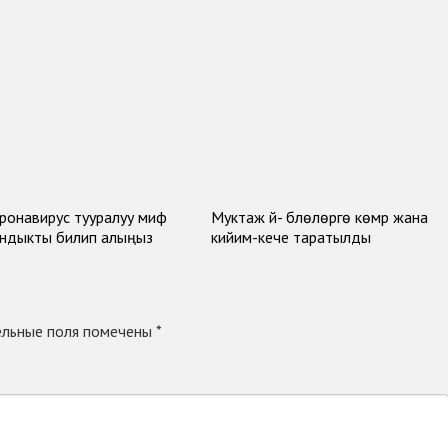
оронавирус тууралуу миф
Муктаж үй- бүлөлөргө көмүр жана
ндыкты билип алыңыз
кийим-кече таратылды
льные поля помечены
*