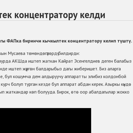
тек концентратору келди
ы ФАПка биринчи кычкылтек концентратору келип түштү.
кын Мусаева төмөндөгүлөрдү билдирди:
учурда АКШда иштеп жаткан Кайрат Эсенгелдиев деген балабыз
инде иштеп жүргөн балдарыбыз дагы жиберишет. Биз аларга
е, бул кошумча дем алдыруучу аппаратты элибиз колдонбой
 курч болуп турган кезде бул аппарат абдан керек. Азыркы күндө
нып жаткандар көп болууда. Бирок, өтө оор абалдагылар жокко